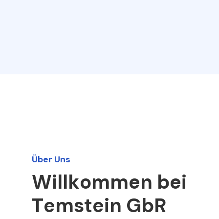
Über Uns
W
i
l
l
k
o
m
m
e
n
b
e
i
T
e
m
s
t
e
i
n
G
b
R