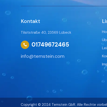
Kontakt
Li
Ho
Tilsitstraße 40, 23569 Lübeck
Üb
01749672465
Le
info@temstein.com
Ko
Im
Copyright © 2024 Temstein GbR. Alle Rechte vorbeh