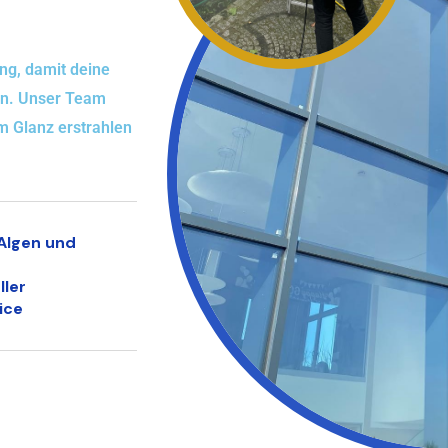
ng, damit deine
ben. Unser Team
m Glanz erstrahlen
Algen und
ller
ice