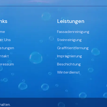
nks
Leistungen
me
Fassadenreinigung
er Uns
Steinreinigung
istungen
Graffitientfernung
ntakt
Imprägnierung
pressum
Beschichtung
Winterdienst
alten.