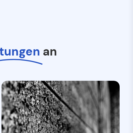
stungen
an