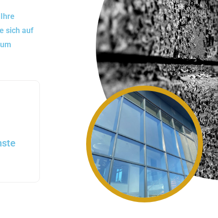
 Ihre
e sich auf
ndum
nste