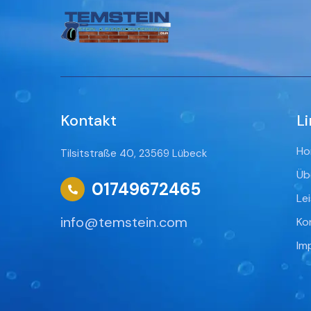
Kontakt
Li
Ho
Tilsitstraße 40, 23569 Lübeck
Üb
01749672465
Le
info@temstein.com
Ko
Im