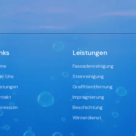
nks
Leistungen
me
Fassadenreinigung
er Uns
Steinreinigung
istungen
Graffitientfernung
ntakt
Imprägnierung
pressum
Beschichtung
Winterdienst